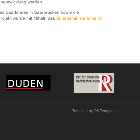
enentwicklung werden.
 des Saarlandes in Saarbrücken sowie die
rojekt wurde mit Mitteln des
Bundesministeriums für
Template by
OS Templates