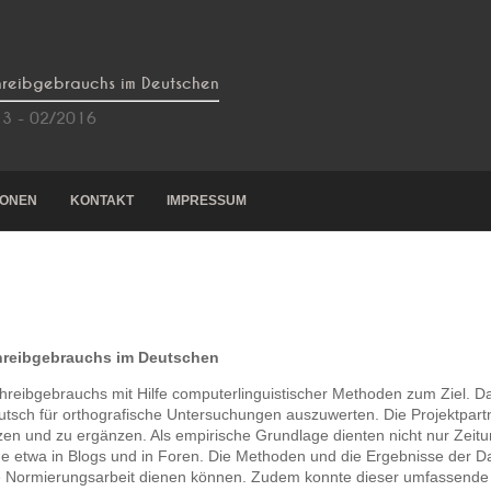
hreibgebrauchs im Deutschen
013 - 02/2016
IONEN
KONTAKT
IMPRESSUM
hreibgebrauchs im Deutschen
eibgebrauchs mit Hilfe computerlinguistischer Methoden zum Ziel. Dabe
deutsch für orthografische Untersuchungen auszuwerten. Die Projektpa
en und zu ergänzen. Als empirische Grundlage dienten nicht nur Zeitun
äge etwa in Blogs und in Foren. Die Methoden und die Ergebnisse der
ge Normierungsarbeit dienen können. Zudem konnte dieser umfassende Ü