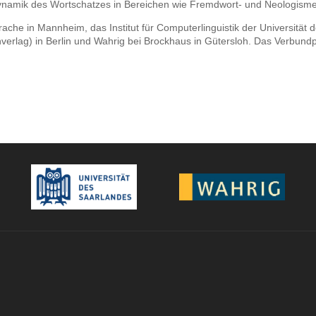
ynamik des Wortschatzes in Bereichen wie Fremdwort- und Neologism
prache in Mannheim, das Institut für Computerlinguistik der Universität
erlag) in Berlin und Wahrig bei Brockhaus in Gütersloh. Das Verbundp