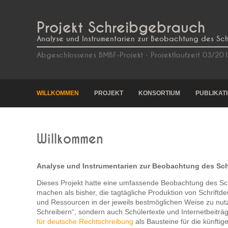
Projekt Schreibgebrauch
Analyse und Instrumentarien zur Beobachtung des Sc
Abgeschlossenes BMBF-Projekt · Projektlaufzeit 03/2
WILLKOMMEN
PROJEKT
KONSORTIUM
PUBLIKAT
Willkommen
Analyse und Instrumentarien zur Beobachtung des Sc
Dieses Projekt hatte eine umfassende Beobachtung des Schr
machen als bisher, die tagtägliche Produktion von Schrift
und Ressourcen in der jeweils bestmöglichen Weise zu nutz
Schreibern“, sondern auch Schülertexte und Internetbeitr
für deutsche Rechtschreibung
als Bausteine für die künfti